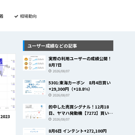
着
相場動向
ユーザー成績などの記事
実際の利用ユーザーの成績公開！
8月7日
2026/08/07
5301:東海カーボン 8月4日買い
+29,300円（+18.8%）
2026/08/07
的中した売買シグナル！12月18
日、ヤマハ発動機【7272】買いの
023
売買シグナルで+23.8％
2026/08/07
8月6日 インテント+272,100円