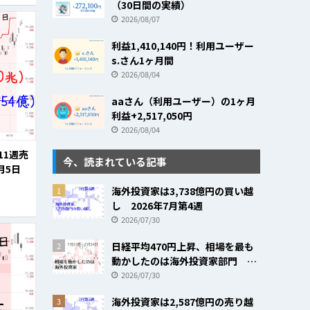
（30日間の実績）
2026/08/07
利益1,410,140円！利用ユーザー
s.さん1ヶ月間
2026/08/04
aaさん（利用ユーザー）の1ヶ月
利益+2,517,050円
2026/08/04
11週売
今、読まれている記事
月5日
海外投資家は3,738億円の買い越
1
し 2026年7月第4週
2026/07/30
日経平均470円上昇、相場を最も
2
動かしたのは海外投資家部門
2026年7月第4週
2026/07/30
海外投資家は2,587億円の売り越
3