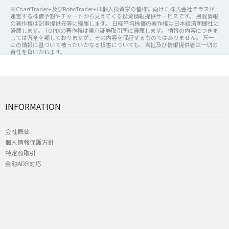
※ChartTrader+及びRoboTrader+は個人投資家の皆様に向けた株式会社テラスが
運営する株価予想やチャートから見えてくる投資情報提供サービスです。 掲載情報
の著作権は記事提供元等に帰属します。 日経平均株価の著作権は日本経済新聞社に
帰属します。 TOPIXの著作権は東京証券取引所に帰属します。 情報の内容につきま
しては万全を期しておりますが、その内容を保証するものではありません。 万一
この情報に基づいて被ったいかなる損害についても、当社及び情報提供者は一切の
責任を負いかねます。
INFORMATION
会社概要
個人情報保護方針
特定商取引
金融ADR対応