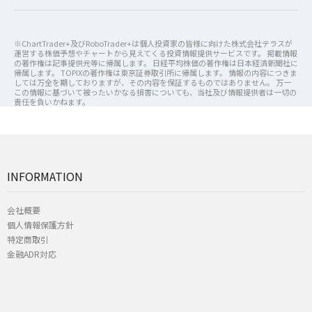
※ChartTrader+及びRoboTrader+は個人投資家の皆様に向けた株式会社テラスが
運営する株価予想やチャートから見えてくる投資情報提供サービスです。 掲載情報
の著作権は記事提供元等に帰属します。 日経平均株価の著作権は日本経済新聞社に
帰属します。 TOPIXの著作権は東京証券取引所に帰属します。 情報の内容につきま
しては万全を期しておりますが、その内容を保証するものではありません。 万一
この情報に基づいて被ったいかなる損害についても、当社及び情報提供者は一切の
責任を負いかねます。
INFORMATION
会社概要
個人情報保護方針
特定商取引
金融ADR対応