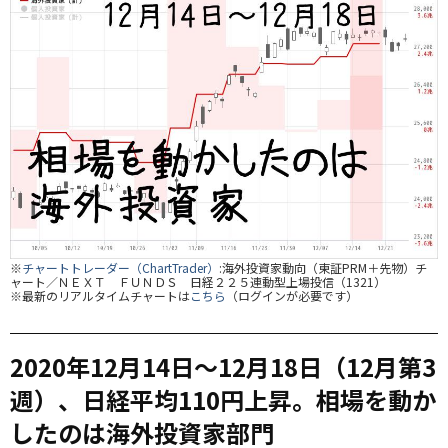
※
チャートトレーダー（ChartTrader）
:海外投資家動向（東証PRM＋先物）チ
ャート／ＮＥＸＴ ＦＵＮＤＳ 日経２２５連動型上場投信（1321）
※最新のリアルタイムチャートは
こちら
（ログインが必要です）
2020年12月14日～12月18日（12月第3
週）、日経平均110円上昇。相場を動か
したのは海外投資家部門