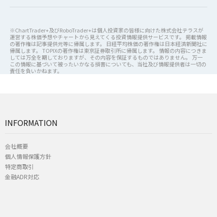
※ChartTrader+及びRoboTrader+は個人投資家の皆様に向けた株式会社テラスが
運営する株価予想やチャートから見えてくる投資情報提供サービスです。 掲載情報
の著作権は記事提供元等に帰属します。 日経平均株価の著作権は日本経済新聞社に
帰属します。 TOPIXの著作権は東京証券取引所に帰属します。 情報の内容につきま
しては万全を期しておりますが、その内容を保証するものではありません。 万一
この情報に基づいて被ったいかなる損害についても、当社及び情報提供者は一切の
責任を負いかねます。
INFORMATION
会社概要
個人情報保護方針
特定商取引
金融ADR対応