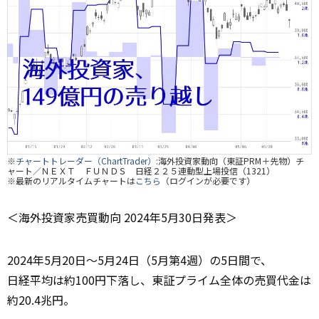
※
チャートトレーダー（ChartTrader）
:海外投資家動向（東証PRM＋先物）チ
ャート／ＮＥＸＴ ＦＵＮＤＳ 日経２２５連動型上場投信（1321）
※最新のリアルタイムチャートは
こちら
（ログインが必要です）
＜海外投資家売買動向 2024年5月30日発表＞
2024年5月20日～5月24日（5月第4週）の5日間で、
日経平均は約100円下落し、東証プライム全体の売買代金は
約20.4兆円。