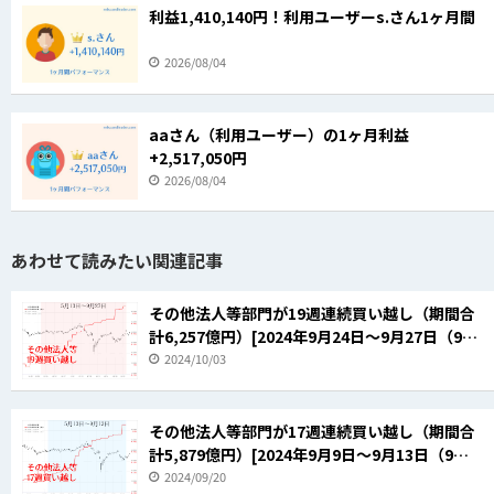
利益1,410,140円！利用ユーザーs.さん1ヶ月間
2026/08/04
aaさん（利用ユーザー）の1ヶ月利益
+2,517,050円
2026/08/04
あわせて読みたい関連記事
その他法人等部門が19週連続買い越し（期間合
計6,257億円）[2024年9月24日～9月27日（9月
第4週）]
2024/10/03
その他法人等部門が17週連続買い越し（期間合
計5,879億円）[2024年9月9日～9月13日（9月
第2週）]
2024/09/20