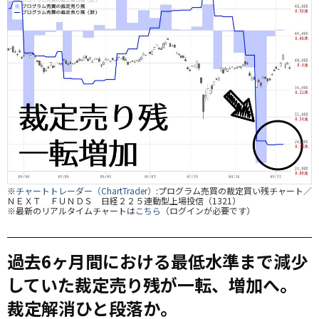
※
チャートトレーダー（ChartTrader）
:プログラム売買の裁定買い残チャート／
ＮＥＸＴ ＦＵＮＤＳ 日経２２５連動型上場投信（1321）
※最新のリアルタイムチャートは
こちら
（ログインが必要です）
過去6ヶ月間における最低水準まで減少
していた裁定売り残が一転、増加へ。
裁定解消ひと段落か。