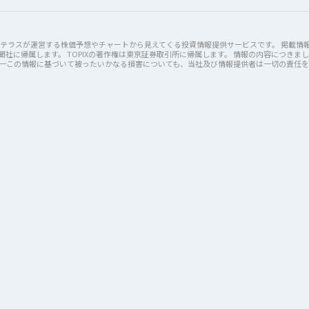
けた株式会社テラスが運営する株価予想やチャートから見えてくる投資情報提供サービスです。 掲載情
社に帰属します。 TOPIXの著作権は東京証券取引所に帰属します。 情報の内容につきま
万一この情報に基づいて被ったいかなる損害についても、当社及び情報提供者は一切の責任