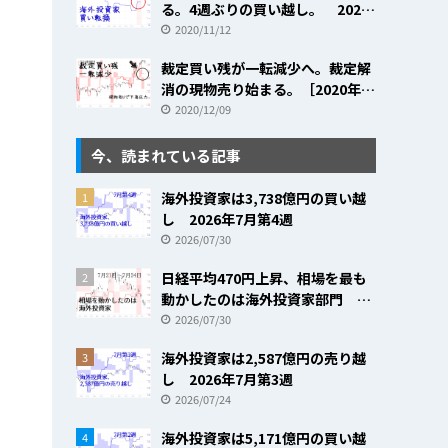
る。4週ぶりの買い越し。 2020
年11月第1週
2020/11/12
裁定買い残が一転減少へ。裁定解
消の現物売り始まる。［2020年
11月30日～12月4日］
2020/12/09
今、読まれている記事
海外投資家は3,738億円の買い越
1
し 2026年7月第4週
2026/07/30
日経平均470円上昇、相場を最も
2
動かしたのは海外投資家部門
2026年7月第4週
2026/07/30
海外投資家は2,587億円の売り越
3
し 2026年7月第3週
2026/07/24
海外投資家は5,171億円の買い越
4