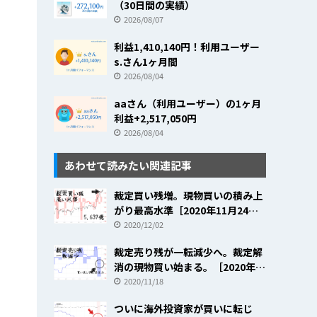
（30日間の実績）
2026/08/07
利益1,410,140円！利用ユーザー
s.さん1ヶ月間
2026/08/04
aaさん（利用ユーザー）の1ヶ月
利益+2,517,050円
2026/08/04
あわせて読みたい関連記事
裁定買い残増。現物買いの積み上
がり最高水準［2020年11月24日
～11月27日］
2020/12/02
裁定売り残が一転減少へ。裁定解
消の現物買い始まる。［2020年
11月9日～11月13日］
2020/11/18
ついに海外投資家が買いに転じ