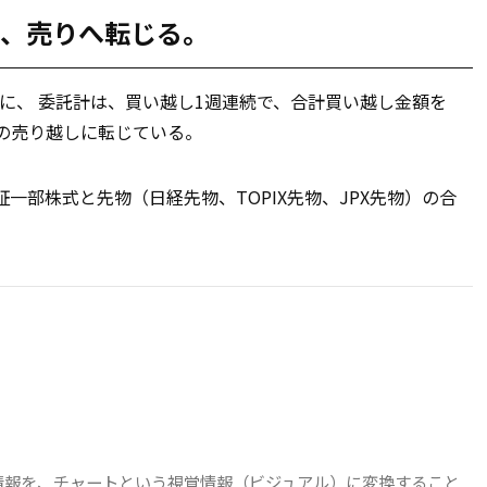
に、売りへ転じる。
とともに、 委託計は、買い越し1週連続で、合計買い越し金額を
億円の売り越しに転じている。
一部株式と先物（日経先物、TOPIX先物、JPX先物）の合
情報を、チャートという視覚情報（ビジュアル）に変換すること