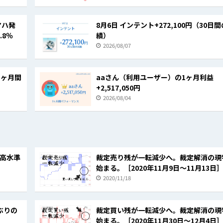
マハ発
8月6日 インテント+272,100円（30日
.8％
績）
2026/08/07
1ヶ月間
aaさん（利用ユーザー）の1ヶ月利益
+2,517,050円
2026/08/04
高水準
裁定売り残が一転減少へ。裁定解消の現
始まる。［2020年11月9日～11月13日
2020/11/18
ぶりの
裁定買い残が一転減少へ。裁定解消の現
始まる。［2020年11月30日～12月4日