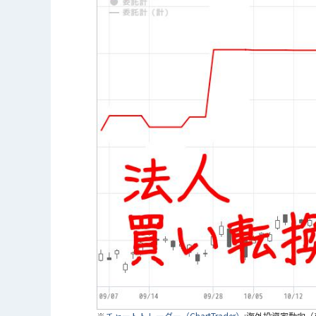
※
チャートトレーダー（ChartTrader）
:海外投資家動向