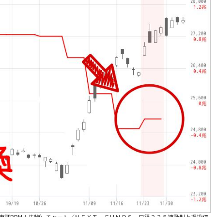
（東証PRM＋先物）チャート／ＮＥＸＴ ＦＵＮＤＳ 日経２２５連動型上場投信