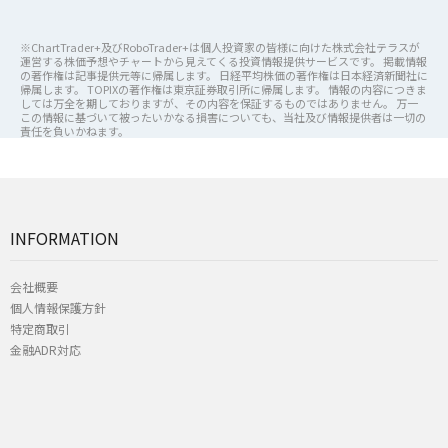
※ChartTrader+及びRoboTrader+は個人投資家の皆様に向けた株式会社テラスが
運営する株価予想やチャートから見えてくる投資情報提供サービスです。 掲載情報
の著作権は記事提供元等に帰属します。 日経平均株価の著作権は日本経済新聞社に
帰属します。 TOPIXの著作権は東京証券取引所に帰属します。 情報の内容につきま
しては万全を期しておりますが、その内容を保証するものではありません。 万一
この情報に基づいて被ったいかなる損害についても、当社及び情報提供者は一切の
責任を負いかねます。
INFORMATION
会社概要
個人情報保護方針
特定商取引
金融ADR対応