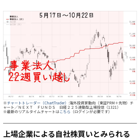
※
チャートトレーダー（ChartTrader）
:海外投資家動向（東証PRM＋先物）チ
ャート／ＮＥＸＴ ＦＵＮＤＳ 日経２２５連動型上場投信（1321）
※最新のリアルタイムチャートは
こちら
（ログインが必要です）
上場企業による自社株買いとみられる