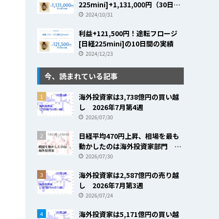
225mini]+1,131,000円（30日間
の実績）
2024/10/31
利益+121,500円！途転フロージ
[日経225mini]の10日間の実績
2024/12/23
今、読まれている記事
海外投資家は3,738億円の買い越
1
し 2026年7月第4週
2026/07/30
日経平均470円上昇、相場を最も
2
動かしたのは海外投資家部門
2026年7月第4週
2026/07/30
海外投資家は2,587億円の売り越
3
し 2026年7月第3週
2026/07/24
海外投資家は5,171億円の買い越
4