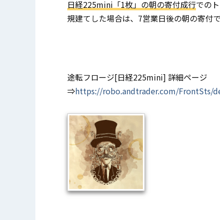
日経225mini「1枚」の朝の寄付成行
でのト
規建てした場合は、7営業日後の朝の寄付
途転フロージ[日経225mini] 詳細ページ
⇒
https://robo.andtrader.com/FrontSts/d