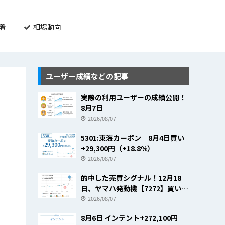
着
相場動向
ユーザー成績などの記事
実際の利用ユーザーの成績公開！
8月7日
2026/08/07
5301:東海カーボン 8月4日買い
+29,300円（+18.8%）
2026/08/07
的中した売買シグナル！12月18
日、ヤマハ発動機【7272】買いの
売買シグナルで+23.8％
2026/08/07
8月6日 インテント+272,100円