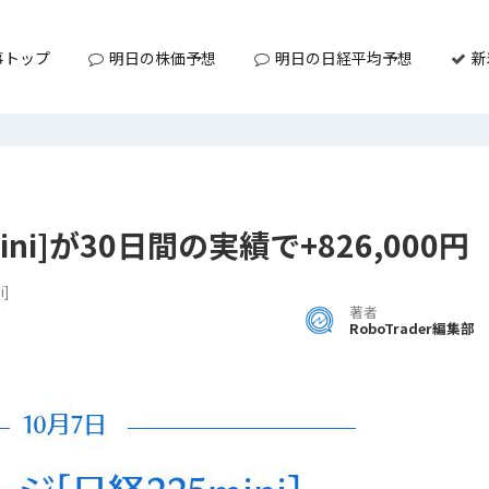
事トップ
明日の株価予想
明日の日経平均予想
新
ni]が30日間の実績で+826,000円
]
著者
RoboTrader編集部