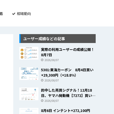
着
相場動向
ユーザー成績などの記事
実際の利用ユーザーの成績公開！
8月7日
2026/08/07
5301:東海カーボン 8月4日買い
+29,300円（+18.8%）
2026/08/07
的中した売買シグナル！12月18
日、ヤマハ発動機【7272】買いの
売買シグナルで+23.8％
2026/08/07
8月6日 インテント+272,100円