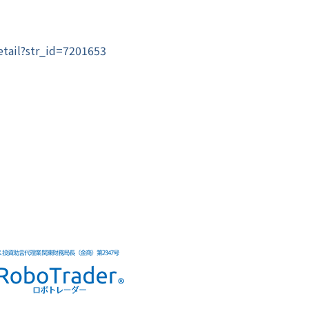
etail?str_id=7201653