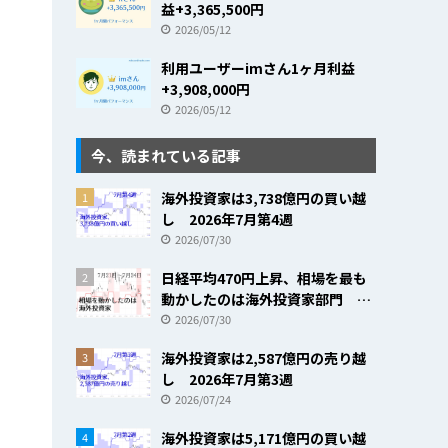
益+3,365,500円
2026/05/12
利用ユーザーimさん1ヶ月利益
+3,908,000円
2026/05/12
今、読まれている記事
海外投資家は3,738億円の買い越
1
し 2026年7月第4週
2026/07/30
日経平均470円上昇、相場を最も
2
動かしたのは海外投資家部門
2026年7月第4週
2026/07/30
海外投資家は2,587億円の売り越
3
し 2026年7月第3週
2026/07/24
海外投資家は5,171億円の買い越
4