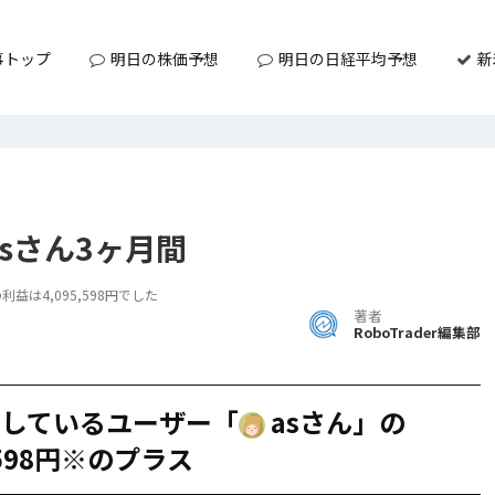
事トップ
明日の株価予想
明日の日経平均予想
新
。asさん3ヶ月間
は4,095,598円でした
著者
RoboTrader編集部
用しているユーザー「
asさん」の
,598円※のプラス