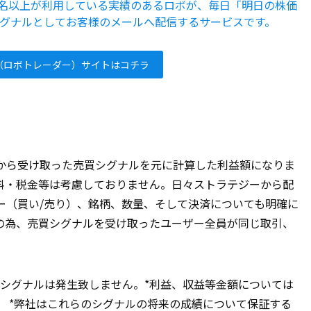
5000名以上が利用している実績のあるロボが、毎日「明日の株価
グナルとしてお客様のメールへ配信するサービスです。
der（ロボトレーダー）サイトはコチラ
から受け取った売買シグナルを元に計算した利益額になりま
料・税金等は考慮しておりません。日々ストラテジーから配
ー（買い/売り）、銘柄、数量、そして決済についても明確に
の為、売買シグナルを受け取ったユーザー全員が同じ取引、
買シグナルは発生致しません。*利益、収益等金額については
。 *弊社はこれらのシグナルの将来の成績について保証する