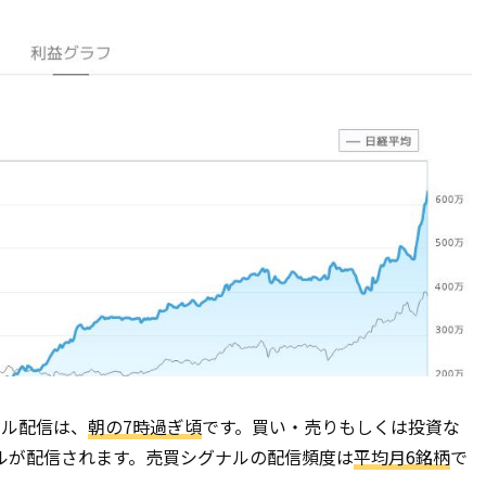
ナル配信は、
朝の7時過ぎ頃
です。買い・売りもしくは投資な
ルが配信されます。売買シグナルの配信頻度は
平均月6銘柄
で