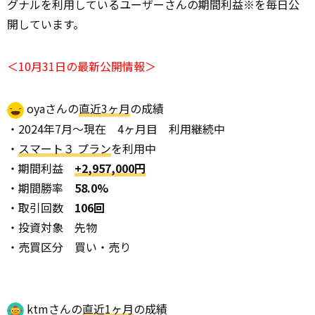
グナルを利用しているユーザーさんの期間利益※を毎日公
開しています。
＜10月31日の最新公開情報＞
oyaさんの
直近3ヶ月
の成績
・2024年7月～現在 4ヶ月目 利用継続中
・
スマート３ プラン
を利用中
・期間利益
+2,957,000円
・期間勝率
58.0%
・取引回数
106回
・投資対象 先物
・売買区分 買い・売り
ktmさんの
直近1ヶ月
の成績