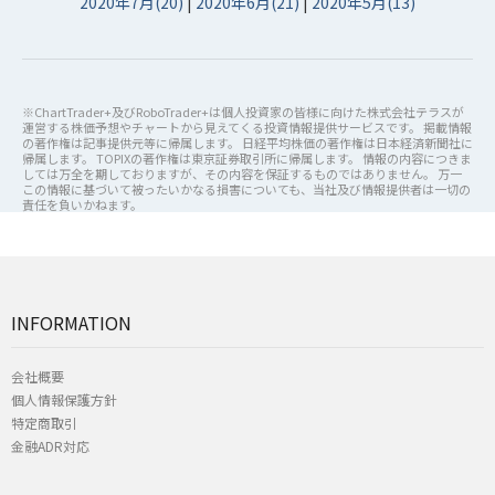
2020年7月(20)
|
2020年6月(21)
|
2020年5月(13)
※ChartTrader+及びRoboTrader+は個人投資家の皆様に向けた株式会社テラスが
運営する株価予想やチャートから見えてくる投資情報提供サービスです。 掲載情報
の著作権は記事提供元等に帰属します。 日経平均株価の著作権は日本経済新聞社に
帰属します。 TOPIXの著作権は東京証券取引所に帰属します。 情報の内容につきま
しては万全を期しておりますが、その内容を保証するものではありません。 万一
この情報に基づいて被ったいかなる損害についても、当社及び情報提供者は一切の
責任を負いかねます。
INFORMATION
会社概要
個人情報保護方針
特定商取引
金融ADR対応