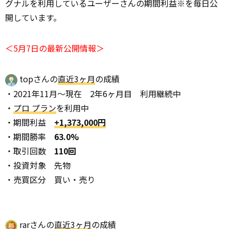
グナルを利用しているユーザーさんの期間利益※を毎日公
開しています。
＜5月7日の最新公開情報＞
topさんの
直近3ヶ月
の成績
・2021年11月～現在 2年6ヶ月目 利用継続中
・
プロ プラン
を利用中
・期間利益
+1,373,000円
・期間勝率
63.0%
・取引回数
110回
・投資対象 先物
・売買区分 買い・売り
rarさんの
直近3ヶ月
の成績