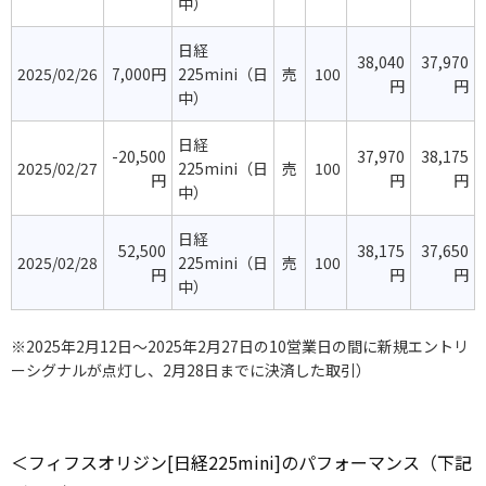
中）
日経
38,040
37,970
2025/02/26
7,000円
225mini（日
売
100
円
円
中）
日経
-20,500
37,970
38,175
2025/02/27
225mini（日
売
100
円
円
円
中）
日経
52,500
38,175
37,650
2025/02/28
225mini（日
売
100
円
円
円
中）
※2025年2月12日～2025年2月27日の10営業日の間に新規エントリ
ーシグナルが点灯し、2月28日までに決済した取引）
＜フィフスオリジン[日経225mini]のパフォーマンス（下記