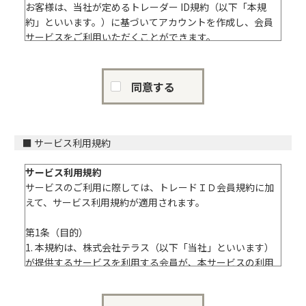
ロボトレーダー プロ6 7,000円
ＩＩ クーリング・オフの適用
お客様は、当社が定めるトレーダー ID規約（以下「本規
ロボトレーダー プロ8 9,000円
本契約では、クーリング・オフが適用され、その取扱は下
約」といいます。）に基づいてアカウントを作成し、会員
ロボトレーダー プロ12 13,000円
記のとおりです。
サービスをご利用いただくことができます。
COINTRADER スマート3 3,000円
（１） 初回のお申込み日（もし、無償利用期間がある場
なお、トレーダーIDにてご利用いただけるサービスには、
COINTRADER スマート5 5,000円
合、その翌日）から起算して10日間をクーリング・オフ期
追加のご登録手続きが必要となる個別サービスがございま
COINTRADER プロ12 13,000円
間としておりますので、クーリング・オフ期間内にクーリ
す。そのような場合には、当該サービスのご利用時に別途
同意する
ング・オフによる解除の意思表示を書面又は、電子メール
提示される利用規約（以下、個別規約といいます。）等を
注：報酬はお試し期間の間は無料です。
又は、当社ホームページの問い合わせフォームにより弊社
ご確認いただき、追加のご登録手続きをお願いいたしま
注：報酬額は消費税を含みます。投資顧問契約が有効とな
まで発信ください。
す。
る日（契約期間の開始日）において、当社ホームページか
（２） 契約の解除日は、お客様が書面又は、電子メール又
■ サービス利用規約
らクレジットカードで決済を行うものとします。なお、ク
は、当社ホームページの問い合わせフォームでクーリン
レジットカード決済を行うに際しては、第三者の決済代行
グ・オフの申し入れをした日となります。
第1条（適用）
サービス利用規約
サービスを使用します。
（３） 契約の解除に伴う報酬の払い戻しは次のとおりとな
1．本規約は、本サービスの提供条件及び本サービスの利用
サービスのご利用に際しては、トレードＩＤ会員規約に加
注：契約期間は投資顧問契約が有効となる日から1ヶ月間と
ります。
に関する当社と会員との間の権利義務関係を定めることを
えて、サービス利用規約が適用されます。
します。
クーリング・オフによる解除の場合には、月額配信料（月
目的とし、会員と当社との間の本サービスの利用に関わる
注：契約満了日までに当社又はお客様から契約終了の意思
会費）は一切かかりませんし、解除に伴う損害賠償、違約
一切の関係に適用されます。
第1条（目的）
表示がない限り、本投資顧問契約は契約満了日から1ヶ月の
金はいただきません。
1. 本規約は、株式会社テラス（以下「当社」といいます）
契約期間をもって更新されたとみなします。契約延長を希
2．本規約の内容と、本規約外における本サービスの説明等
が提供するサービスを利用する会員が、本サービスの利用
望されない場合は、その旨を契約期間満了日までに、お客
ＩＩＩ クーリング・オフ期間経過後の解除
とが異なる場合は、本規約の規定が優先して適用されま
に関して遵守すべき事項を定めるものです。
様専用ホームページより手続きすることで、その1ヶ月をも
クーリング・オフ期間経過後に契約を解除する場合には、
す。