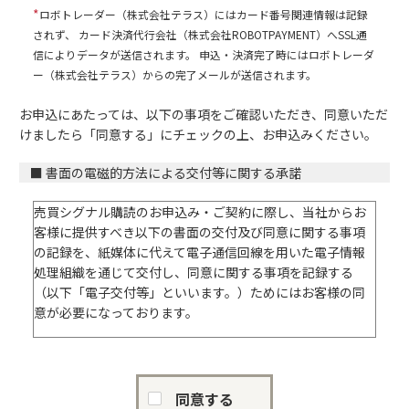
*
ロボトレーダー（株式会社テラス）にはカード番号関連情報は記録
されず、 カード決済代行会社（株式会社ROBOTPAYMENT）へSSL通
信によりデータが送信されます。 申込・決済完了時にはロボトレーダ
ー（株式会社テラス）からの完了メールが送信されます。
お申込にあたっては、以下の事項をご確認いただき、同意いただ
けましたら「同意する」にチェックの上、お申込みください。
■ 書面の電磁的方法による交付等に関する承諾
売買シグナル購読のお申込み・ご契約に際し、当社からお
客様に提供すべき以下の書面の交付及び同意に関する事項
の記録を、紙媒体に代えて電子通信回線を用いた電子情報
処理組織を通じて交付し、同意に関する事項を記録する
（以下「電子交付等」といいます。）ためにはお客様の同
意が必要になっております。
対象となる書面
● 契約締結前の書面
● 契約締結時の書面兼投資顧問契約書
同意する