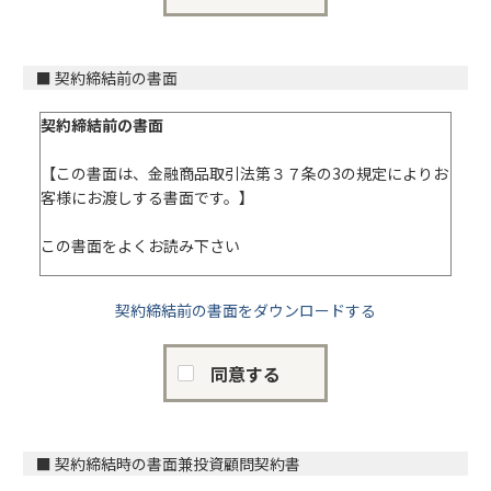
● 上記書面に関する変更契約
電子交付等は、当社ホームページ上または電子メールによ
る送付の方法（金融商品取引業等に関する内閣府令第56条
■ 契約締結前の書面
第1項第1号イ、ロ、ハ、ニの各方法）により行われます。
書面の電子交付等を受けるためには、PDFを受信し、閲覧
契約締結前の書面
することができるメールアドレスが必要です。なお、法令
の変更、監督官庁の指示等により、当社は、書面の電子交
【この書面は、金融商品取引法第３７条の3の規定によりお
付等に代えて、すでに電子交付等をした書面を含め、郵送
客様にお渡しする書面です。】
等による交付等を行う場合があります。
この書面をよくお読み下さい
以上の内容を、よくお読みいただき、ご理解いただきまし
た上で電子交付等に同意して下さい。
商号 株式会社テラス
契約締結前の書面をダウンロードする
住所 〒104-0052 東京都中央区月島3-7-11
ＴＥＬ 050-5897-7505
同意する
金融商品取引業者 当社は、投資助言業を行う金融商品取
引業者であり、登録番号は次のとおりです。
登録番号： 関東財務局長(金商)第2347号
○投資顧問契約の概要
■ 契約締結時の書面兼投資顧問契約書
1. 投資顧問契約は、有価証券等の価値等の分析に基づく