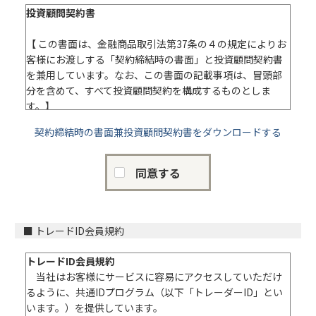
投資判断をお客様に助言する契約です。
投資顧問契約書
2. 当社の助言に基づいて、お客様が投資を行った成果は、
すべてお客様に帰属します。当社の助言は、お客様を拘束
【 この書面は、金融商品取引法第37条の４の規定によりお
するものではなく、有価証券等の売買を強制するものでは
客様にお渡しする「契約締結時の書面」と投資顧問契約書
ありません。売買の結果、お客様に損害が発生することが
を兼用しています。なお、この書面の記載事項は、冒頭部
あっても、当社はこれを賠償する責任は負いません。
分を含めて、すべて投資顧問契約を構成するものとしま
○報酬等について
す。】
①投資顧問契約による報酬
契約締結時の書面兼投資顧問契約書をダウンロードする
投資顧問契約により、有価証券等の価値の分析又はこの価
商 号：株式会社テラス
値の分析に基づく投資判断に関し、次のサービス区分に従
所在地：〒104-0052 東京都中央区月島3-7-11
い助言を行い、お客様からサービス区分に基づいて助言報
同意する
酬をいただきます。投資判断の発生した営業日に当社専用
Ｉ 投資顧問契約の内容
ホームページで助言を行うとともに、同助言内容をメール
① 投資顧問契約は、有価証券等の価値等の分析に基づく
配送します。
投資判断をお客様に助言する契約です。
②当社の助言に基づいて、お客様が投資を行った成果は、
■ トレードID会員規約
サービス名 月額報酬額
すべてお客様に帰属します。当社の助言は、お客様を拘束
区分
するものではなく、有価証券等の売買を強制するものでは
トレードID会員規約
ロボトレーダー スマート3 3,000円
ありません。売買の結果、お客様に損害が発生することが
当社はお客様にサービスに容易にアクセスしていただけ
ロボトレーダー プレミアム3 4,000円
あっても、当社はこれを賠償する責任は負いません。
るように、共通IDプログラム（以下「トレーダーID」とい
ロボトレーダー スマート5 5,000円
います。）を提供しています。